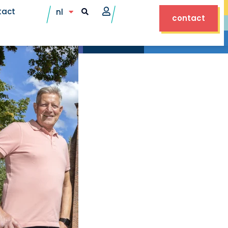
tact
nl
contact