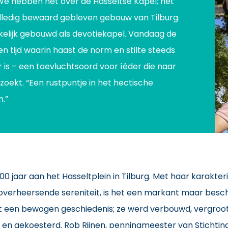
We hebben het over de Hasseltse Kapel; het
lledig bewaard gebleven gebouw van Tilburg.
elijk gebouwd als devotiekapel. Vandaag de
en tijd waarin haast de norm en stilte steeds
 is – een toevluchtsoord voor íéder die naar
zoekt. “Een rustpuntje in het hectische
.”
0 jaar aan het Hasseltplein in Tilburg. Met haar karakter
overheersende sereniteit, is het een markant maar bes
t een bewogen geschiedenis; ze werd verbouwd, vergroot, d
d en gekoesterd. Rob Rijnen, penningmeester van Stichting