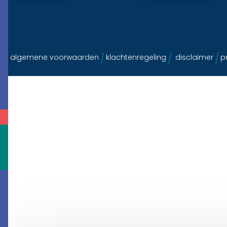
algemene voorwaarden
klachtenregeling
disclaimer
pr