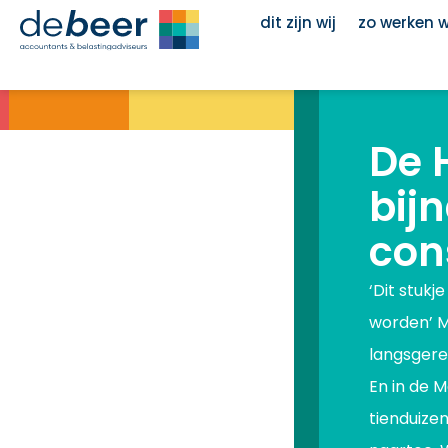
Ga
dit zijn wij
zo werken 
naar
de
inhoud
De 
bij
con
‘Dit stukj
worden’ Me
langsgere
En in de 
tienduize