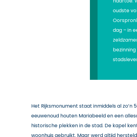
naartoe. 
oudste vo
Oorspronk
dag – in e
zeldzamer
bezinning 
stadsleven
Het Rijksmonument staat inmiddels al zo’n 50
eeuwenoud houten Mariabeeld en een alles
historische plekken in de stad. De kapel ken
woonhuis gebruikt. Maar werd altijd herstel