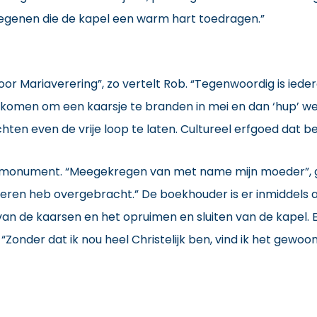
n diegenen die de kapel een warm hart toedragen.”
or Mariaverering”, zo vertelt Rob. “Tegenwoordig is ieder
omen om een kaarsje te branden in mei en dan ‘hup’ weer
hten even de vrije loop te laten. Cultureel erfgoed da
jksmonument. “Meegekregen van met name mijn moeder”, geef
eren heb overgebracht.” De boekhouder is er inmiddels alwe
 van de kaarsen en het opruimen en sluiten van de kapel. 
onder dat ik nou heel Christelijk ben, vind ik het gewoon 