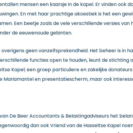
entallen mensen een kaarsje in de kapel. Er vinden ook d
wingen. En met haar prachtige akoestiek is het een gewil
en. Een beetje zoals de vele verschillende versies van
n onder de eeuwenoude gebinten.
 is overigens geen vanzelfsprekendheid. Het beheer is in 
verschillende functies open te houden, leunt de stichtin
ltse Kapel; een groep particuliere en zakelijke donateurs
we Mariamantel en presentatiescherm, maar ook interess
ij van De Beer Accountants & Belastingadviseurs het belan
 tegenwoordig dan ook Vriend van de Hasseltse Kapel noem