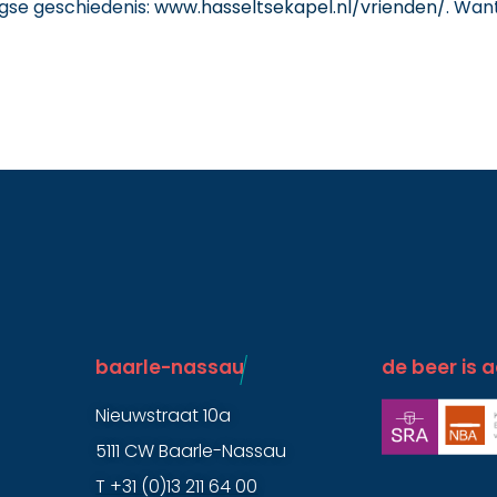
rgse geschiedenis:
www.hasseltsekapel.nl/vrienden/
. Wan
baarle-nassau ​
de beer is a
Nieuwstraat 10a
5111 CW Baarle-Nassau
T +31 (0)13 211 64 00