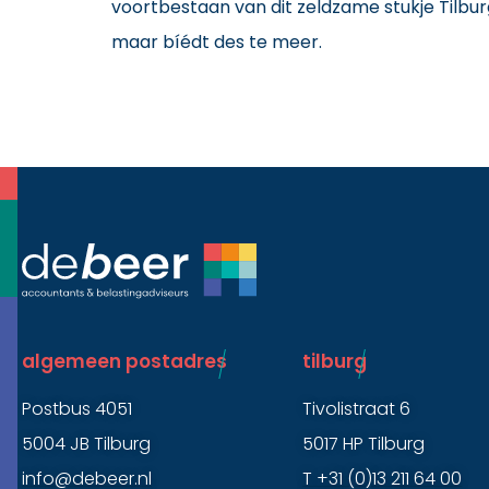
voortbestaan van dit zeldzame stukje Tilbu
maar bíédt des te meer.
algemeen postadres
tilburg
Postbus 4051
Tivolistraat 6
5004 JB Tilburg
5017 HP Tilburg
info@debeer.nl
T +31 (0)13 211 64 00