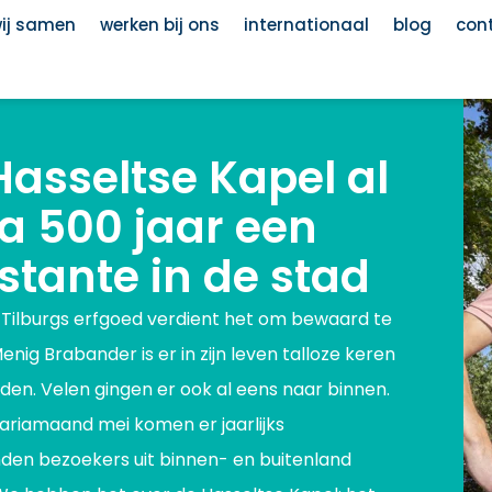
wij samen
werken bij ons
internationaal
blog
con
Hasseltse Kapel al
na 500 jaar een
stante in de stad
e Tilburgs erfgoed verdient het om bewaard te
nig Brabander is er in zijn leven talloze keren
den. Velen gingen er ook al eens naar binnen.
Mariamaand mei komen er jaarlijks
nden bezoekers uit binnen- en buitenland