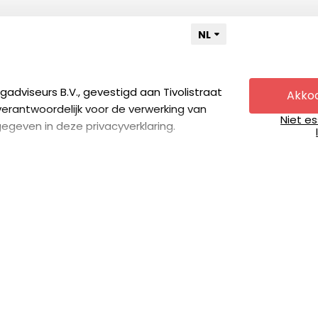
adviseurs B.V., gevestigd aan Tivolistraat
Akkoo
s verantwoordelijk voor de verwerking van
Niet e
geven in deze privacyverklaring.
Nederland
Deze cookies zorgen ervoor dat wij u zo
ie kunnen voorzien én dat we op andere
 advertentie voorbij kunnen laten komen -
 Als u verder browsed op onze website