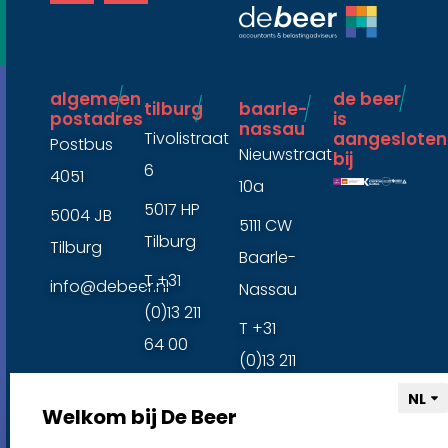
t
k
g
t
r
e
a
r
m
algemeen
de beer
tilburg
baarle-
postadres
is
nassau ​
Tivolistraat
aangesloten
Postbus
Nieuwstraat
bij ​
6
4051
10a
5017 HP
5004 JB
5111 CW
Tilburg
Tilburg
Baarle-
T +31
info@debeer.nl
Nassau
(0)13 211
T +31
64 00
(0)13 211
64 00
Welkom bij De Beer