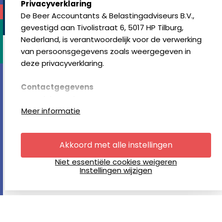
select language
Privacyverklaring
algemene voorwaarden
klachtenregeling
disclaimer
privacy-
De Beer Accountants & Belastingadviseurs B.V.,
statement
cookies resetten
© copyright 2024
gevestigd aan Tivolistraat 6, 5017 HP Tilburg,
Nederland, is verantwoordelijk voor de verwerking
van persoonsgegevens zoals weergegeven in
deze privacyverklaring.
Contactgegevens
www.debeer.nl
Tivolistraat 6, 5017 HP Tilburg, Nederland
Meer informatie
+31 (0)13 211 64 00
Akkoord met alle instellingen
Cookies
Deze website gebruikt cookies. Deze cookies
Niet essentiële cookies weigeren
zorgen ervoor dat wij u zo optimaal mogelijk van
Instellingen wijzigen
informatie kunnen voorzien én dat we op andere
websites zo nu en dan eens een advertentie
voorbij kunnen laten komen - als reminder aan ons,
zegmaar. Als u verder browsed op onze website