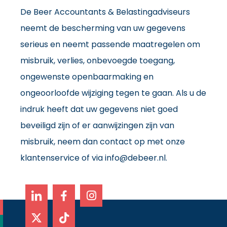
De Beer Accountants & Belastingadviseurs
neemt de bescherming van uw gegevens
serieus en neemt passende maatregelen om
misbruik, verlies, onbevoegde toegang,
ongewenste openbaarmaking en
ongeoorloofde wijziging tegen te gaan. Als u de
indruk heeft dat uw gegevens niet goed
beveiligd zijn of er aanwijzingen zijn van
misbruik, neem dan contact op met onze
klantenservice of via info@debeer.nl.
X
T
I
-
i
n
t
k
s
w
t
t
i
o
a