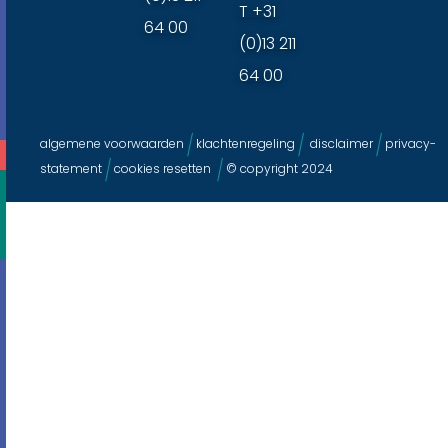
T +31
64 00
(0)13 211
64 00
algemene voorwaarden
klachtenregeling
disclaimer
privacy-
statement
cookies resetten
© copyright 2024