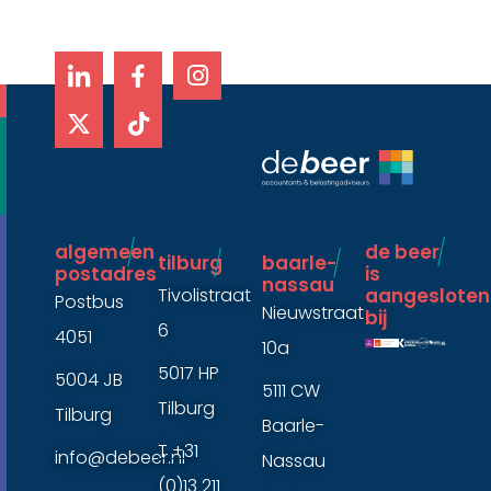
X
T
I
-
i
n
t
k
s
w
t
t
i
o
a
t
k
g
t
r
e
a
r
m
algemeen
de beer
tilburg
baarle-
postadres
is
nassau ​
Tivolistraat
aangesloten
Postbus
Nieuwstraat
bij ​
6
4051
10a
5017 HP
5004 JB
5111 CW
Tilburg
Tilburg
Baarle-
T +31
info@debeer.nl
Nassau
(0)13 211