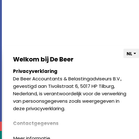
Welkom bij De Beer
select language
Privacyverklaring
De Beer Accountants & Belastingadviseurs B.V.,
gevestigd aan Tivolistraat 6, 5017 HP Tilburg,
Nederland, is verantwoordelijk voor de verwerking
van persoonsgegevens zoals weergegeven in
deze privacyverklaring.
Contactgegevens
www.debeer.nl
Tivolistraat 6, 5017 HP Tilburg, Nederland
Meer informatie