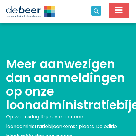
Ga
naar
de
inhoud
Meer aanwezigen
dan aanmeldingen
op onze
loonadministratiebi
Op woensdag 19 juni vond er een
loonadministratiebijeenkomst plaats. De editie