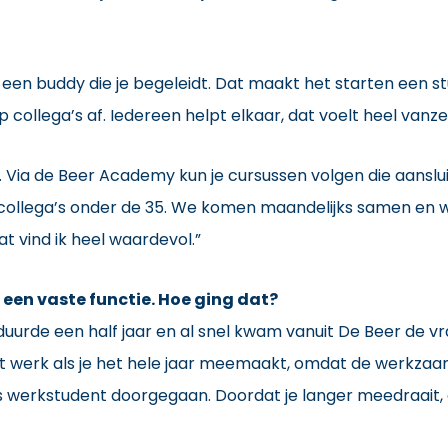
 een buddy die je begeleidt. Dat maakt het starten een s
p collega’s af. Iedereen helpt elkaar, dat voelt heel vanz
g. Via de Beer Academy kun je cursussen volgen die aanslui
collega’s onder de 35. We komen maandelijks samen en w
t vind ik heel waardevol.”
e een vaste functie. Hoe ging dat?
ge duurde een half jaar en al snel kwam vanuit De Beer de vr
het werk als je het hele jaar meemaakt, omdat de werkzaa
ls werkstudent doorgegaan. Doordat je langer meedraait, 