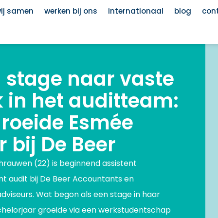
wij samen
werken bij ons
internationaal
blog
con
 stage naar vaste
k in het auditteam:
groeide Esmée
 bij De Beer
rauwen (22) is beginnend assistent
t audit bij De Beer Accountants en
adviseurs. Wat begon als een stage in haar
helorjaar groeide via een werkstudentschap