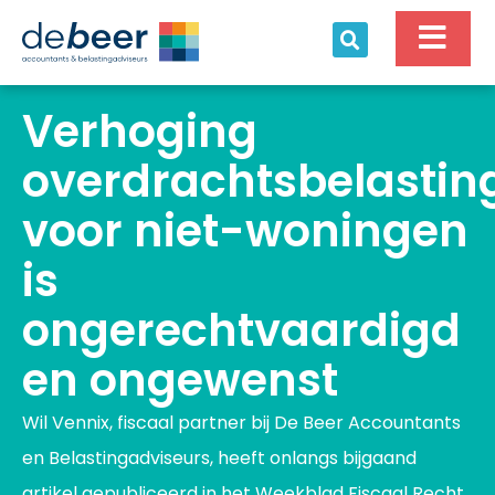
Ga
naar
de
inhoud
Verhoging
overdrachtsbelastin
voor niet-woningen
is
ongerechtvaardigd
en ongewenst
Wil Vennix, fiscaal partner bij De Beer Accountants
en Belastingadviseurs, heeft onlangs bijgaand
artikel gepubliceerd in het Weekblad Fiscaal Recht.