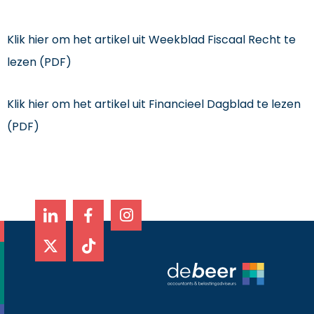
Klik hier om het artikel uit Weekblad Fiscaal Recht te
lezen (PDF)
Klik hier om het artikel uit Financieel Dagblad te lezen
(PDF)
X
T
I
-
i
n
t
k
s
w
t
t
i
o
a
t
k
g
t
r
e
a