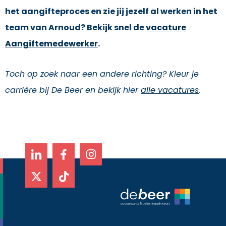
het aangifteproces en zie jij jezelf al werken in het
team van Arnoud? Bekijk snel de
vacature
Aangiftemedewerker
.
Toch op zoek naar een andere richting? Kleur je
carrière bij De Beer en bekijk hier
alle vacatures
.
X
T
I
-
i
n
t
k
s
w
t
t
i
o
a
t
k
g
t
r
e
a