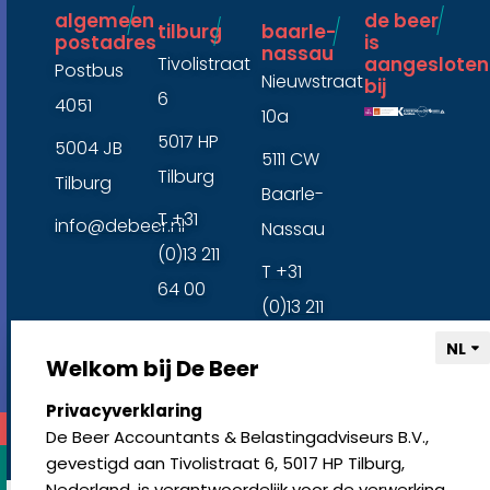
r
m
algemeen
de beer
tilburg
baarle-
postadres
is
nassau ​
Tivolistraat
aangesloten
Postbus
Nieuwstraat
bij ​
6
4051
10a
5017 HP
5004 JB
5111 CW
Tilburg
Tilburg
Baarle-
T +31
info@debeer.nl
Nassau
(0)13 211
T +31
64 00
(0)13 211
64 00
Welkom bij De Beer
select language
Privacyverklaring
algemene voorwaarden
klachtenregeling
disclaimer
privacy-
De Beer Accountants & Belastingadviseurs B.V.,
statement
cookies resetten
© copyright 2024
gevestigd aan Tivolistraat 6, 5017 HP Tilburg,
Nederland, is verantwoordelijk voor de verwerking