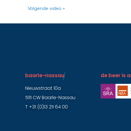
Volgende video
→
baarle-nassau ​
de beer is a
Nieuwstraat 10a
5111 CW Baarle-Nassau
T +31 (0)13 211 64 00