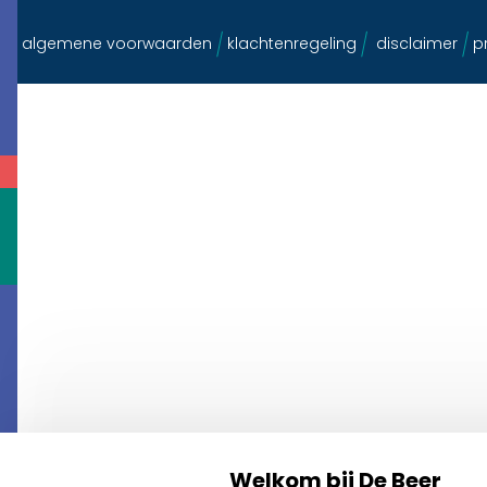
algemene voorwaarden
klachtenregeling
disclaimer
pr
Welkom bij De Beer