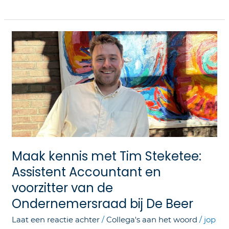
Maak
kennis
met
Tim
Steketee:
Assistent
Accountant
en
voorzitter
van
Maak kennis met Tim Steketee:
de
Assistent Accountant en
Ondernemersraad
bij
voorzitter van de
De
Ondernemersraad bij De Beer
Beer
Laat een reactie achter
/
Collega's aan het woord
/
jop