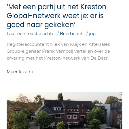
er
‘Met een partij uit het Kreston
is
Global-netwerk weet je: er is
goed
goed naar gekeken’
naar
gekeken’
Laat een reactie achter
/
Beerbericht
/
jop
Registeraccountant Niek van Kuijk en Aftersales
Group-eigenaar Frank Vernooij vertellen over de
ervaring met het Kreston-netwerk van De Beer.
Meer lezen »
Meer
aanwezigen
dan
aanmeldingen
op