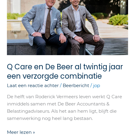
Beer
al
twintig
jaar
een
verzorgde
combinatie
Q Care en De Beer al twintig jaar
een verzorgde combinatie
Laat een reactie achter
/
Beerbericht
/
jop
De helft van Roderick Vermeers leven werkt Q Care
inmiddels samen met De Beer Accountants &
Belastingadviseurs. Als het aan hem ligt, blijft die
samenwerking nog heel lang bestaan.
Meer lezen »