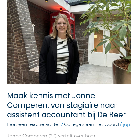
kennis
met
Jonne
Comperen:
van
stagiaire
naar
assistent
accountant
bij
De
Beer
Maak kennis met Jonne
Comperen: van stagiaire naar
assistent accountant bij De Beer
Laat een reactie achter
/
Collega's aan het woord
/
jop
Jonne Comperen (23) vertelt over haar