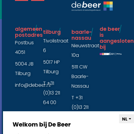
t
k
g
t
r
e
a
r
m
algemeen
de beer
tilburg
baarle-
postadres
is
nassau ​
Tivolistraat
aangesloten
Postbus
Nieuwstraat
bij ​
6
4051
10a
5017 HP
5004 JB
5111 CW
Tilburg
Tilburg
Baarle-
T +31
info@debeer.nl
Nassau
(0)13 211
T +31
64 00
(0)13 211
64 00
Welkom bij De Beer