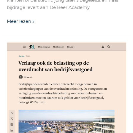
klanten ondersteunt, jong talent begeleidt en haar
bijdrage levert aan De Beer Academy.
Meer lezen »
“Verlaag
ook
de
belasting
op
de
overdracht
van
bedrijfsvastgoed”