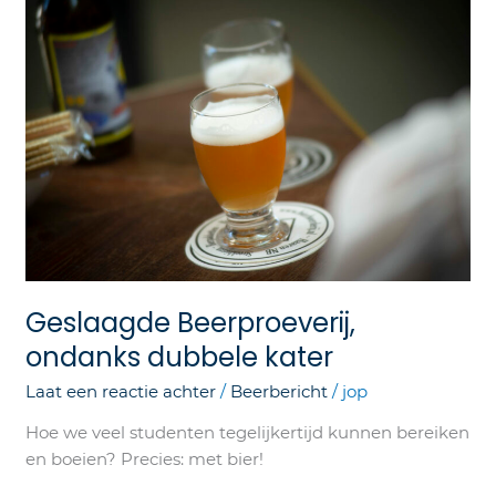
Beerproeverij,
ondanks
dubbele
kater
Geslaagde Beerproeverij,
ondanks dubbele kater
Laat een reactie achter
/
Beerbericht
/
jop
Hoe we veel studenten tegelijkertijd kunnen bereiken
en boeien? Precies: met bier!