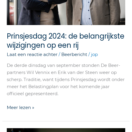
Prinsjesdag 2024: de belangrijkste
wijzigingen op een rij
Laat een reactie achter
/
Beerbericht
/
jop
De derde dinsdag van september stonden De Beer-
partners Wil Vennix en Erik van der Steen weer op
scherp. Traditie, want tijdens Prinsjesdag wordt onder
meer het Belastingplan voor het komende jaar
officieel gepresenteerd.
Meer lezen »
Geslaagde