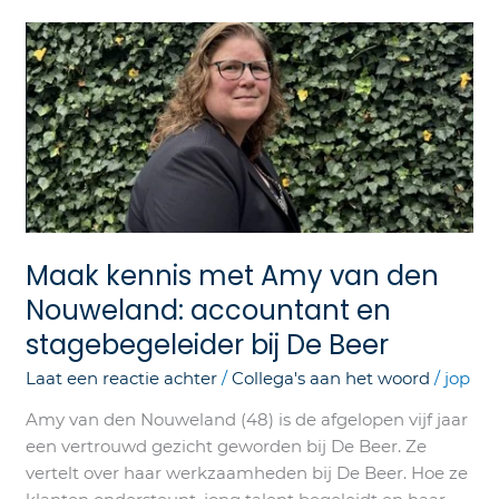
Maak
kennis
met
Amy
van
den
Nouweland:
accountant
en
Maak kennis met Amy van den
stagebegeleider
bij
Nouweland: accountant en
De
stagebegeleider bij De Beer
Beer
Laat een reactie achter
/
Collega's aan het woord
/
jop
Amy van den Nouweland (48) is de afgelopen vijf jaar
een vertrouwd gezicht geworden bij De Beer. Ze
vertelt over haar werkzaamheden bij De Beer. Hoe ze