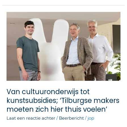
Van
cultuuronderwijs
tot
kunstsubsidies;
‘Tilburgse
makers
moeten
zich
hier
thuis
voelen’
Van cultuuronderwijs tot
kunstsubsidies; ‘Tilburgse makers
moeten zich hier thuis voelen’
Laat een reactie achter
/
Beerbericht
/
jop