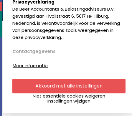
select language
Privacyverklaring
algemene voorwaarden
klachtenregeling
disclaimer
privacy-
De Beer Accountants & Belastingadviseurs B.V.,
statement
cookies resetten
© copyright 2024
gevestigd aan Tivolistraat 6, 5017 HP Tilburg,
Nederland, is verantwoordelijk voor de verwerking
van persoonsgegevens zoals weergegeven in
deze privacyverklaring.
Contactgegevens
www.debeer.nl
Tivolistraat 6, 5017 HP Tilburg, Nederland
Meer informatie
+31 (0)13 211 64 00
Akkoord met alle instellingen
Cookies
Deze website gebruikt cookies. Deze cookies
Niet essentiële cookies weigeren
zorgen ervoor dat wij u zo optimaal mogelijk van
Instellingen wijzigen
informatie kunnen voorzien én dat we op andere
websites zo nu en dan eens een advertentie
voorbij kunnen laten komen - als reminder aan ons,
zegmaar. Als u verder browsed op onze website