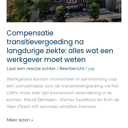
ziekte:
alles
wat
een
Compensatie
werkgever
transitievergoeding na
moet
weten
langdurige ziekte: alles wat een
werkgever moet weten
Laat een reactie achter
/
Beerbericht
/
jop
Werkgevers komen momenteel in aanmerking voor
een compensatie voor de transitievergoeding via het
UWV, maar hier lijkt binnenkort verandering in te
komen. Maud Denissen , Marlou Savelkoul en Kim de
Veer (Team HR-services) vertellen hierover.
Meer lezen »