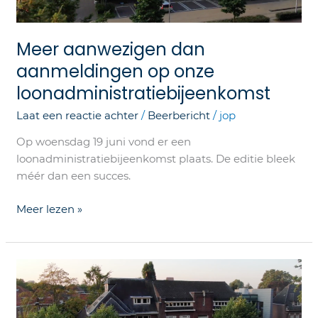
onze
loonadministratiebijeenkomst
Meer aanwezigen dan
aanmeldingen op onze
loonadministratiebijeenkomst
Laat een reactie achter
/
Beerbericht
/
jop
Op woensdag 19 juni vond er een
loonadministratiebijeenkomst plaats. De editie bleek
méér dan een succes.
Meer lezen »
Compensatie
transitievergoeding
na
langdurige