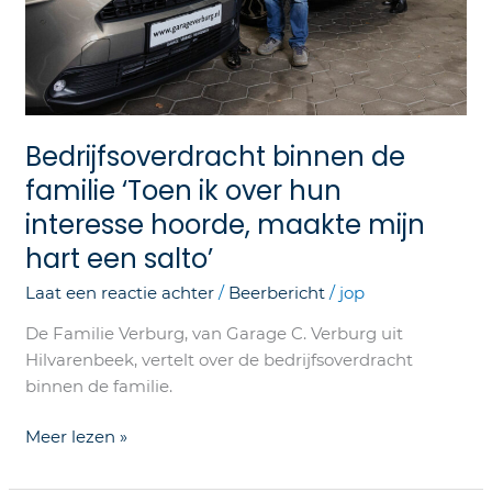
mijn
hart
een
salto’
Bedrijfsoverdracht binnen de
familie ‘Toen ik over hun
interesse hoorde, maakte mijn
hart een salto’
Laat een reactie achter
/
Beerbericht
/
jop
De Familie Verburg, van Garage C. Verburg uit
Hilvarenbeek, vertelt over de bedrijfsoverdracht
binnen de familie.
Meer lezen »