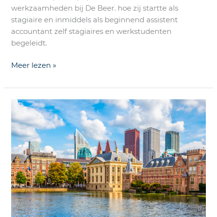
werkzaamheden bij De Beer. hoe zij startte als
stagiaire en inmiddels als beginnend assistent
accountant zelf stagiaires en werkstudenten
begeleidt.
Meer lezen »
Prinsjesdagspecial
Belastingplan
2025