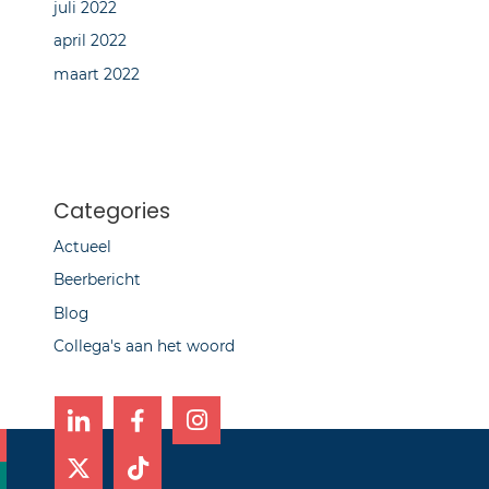
juli 2022
april 2022
maart 2022
Categories
Actueel
Beerbericht
Blog
Collega's aan het woord
X
T
I
-
i
n
t
k
s
w
t
t
i
o
a