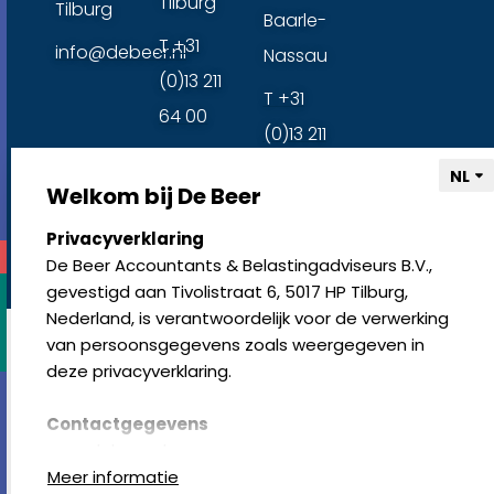
Tilburg
Tilburg
Baarle-
T +31
info@debeer.nl
Nassau
(0)13 211
T +31
64 00
(0)13 211
64 00
Welkom bij De Beer
select language
Privacyverklaring
algemene voorwaarden
klachtenregeling
disclaimer
privacy-
De Beer Accountants & Belastingadviseurs B.V.,
statement
cookies resetten
© copyright 2024
gevestigd aan Tivolistraat 6, 5017 HP Tilburg,
Nederland, is verantwoordelijk voor de verwerking
van persoonsgegevens zoals weergegeven in
deze privacyverklaring.
Contactgegevens
www.debeer.nl
Tivolistraat 6, 5017 HP Tilburg, Nederland
Meer informatie