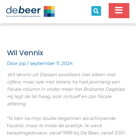
Ga
naar
de
inhoud
Wil Vennix​
Door
jop
/
september 11, 2024
Wil Vennix uit Diessen excelleert niet alleen met
cijfers, maar ook met letters: hij had jarenlang een
fiscale column in onder meer het Brabants Dagblad.
Hij legt de lat hoog, voor zichzelf en zijn fiscale
afdeling.
“Ik ben na mijn studie begonnen als schrijvende
fiscalist, maar ik miste de praktijk. Ik werd
belastingadviseur, vanaf 1999 bij De Beer, vanaf 2001