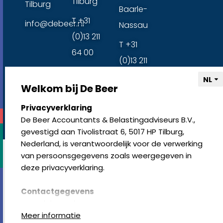
Tilburg
Tilburg
Baarle-
T +31
info@debeer.nl
Nassau
(0)13 211
T +31
64 00
(0)13 211
64 00
Welkom bij De Beer
select language
Privacyverklaring
algemene voorwaarden
klachtenregeling
disclaimer
privacy-
De Beer Accountants & Belastingadviseurs B.V.,
statement
cookies resetten
© copyright 2024
gevestigd aan Tivolistraat 6, 5017 HP Tilburg,
Nederland, is verantwoordelijk voor de verwerking
van persoonsgegevens zoals weergegeven in
deze privacyverklaring.
Contactgegevens
www.debeer.nl
Tivolistraat 6, 5017 HP Tilburg, Nederland
Meer informatie